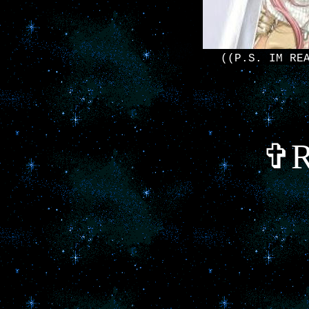
((P.S. IM RE
✞R