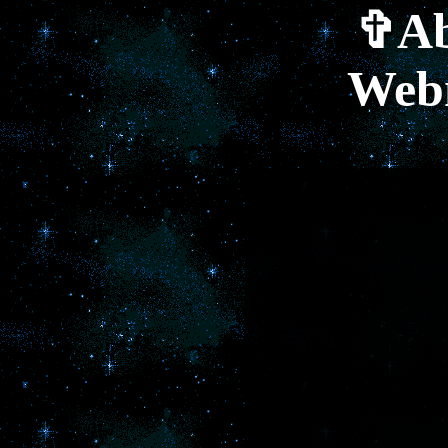
✞Ab
Web