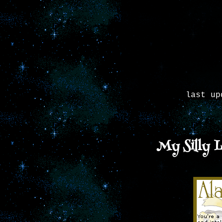
last up
My Silly L